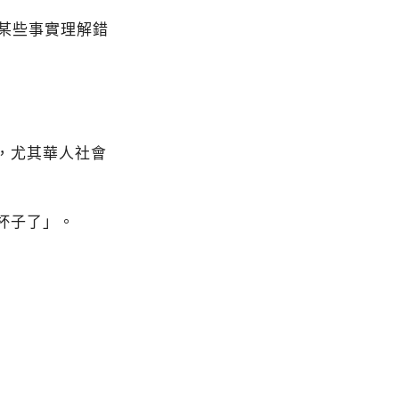
某些事實理解錯
，尤其華人社會
杯子了」。