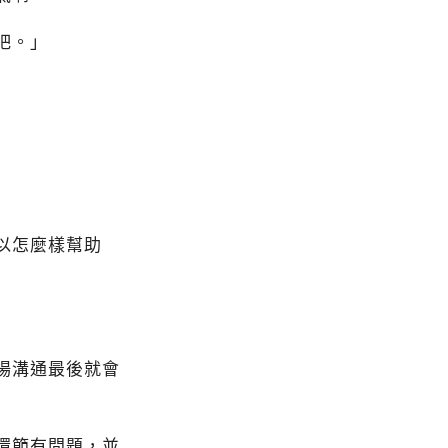
吧。」
以怎麼樣幫助
場溝通最後就會
環節有問題，並