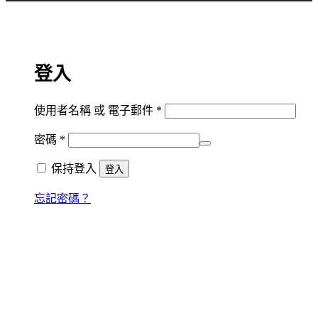
登入
必
使用者名稱 或 電子郵件
*
填
必
密碼
*
填
保持登入
登入
忘記密碼？