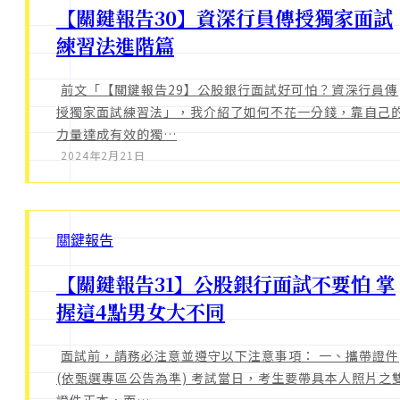
【關鍵報告30】資深行員傳授獨家面試
練習法進階篇
前文「【關鍵報告29】公股銀行面試好可怕？資深行員傳
授獨家面試練習法」，我介紹了如何不花一分錢，靠自己
力量達成有效的獨…
2024年2月21日
關鍵報告
【關鍵報告31】公股銀行面試不要怕 掌
握這4點男女大不同
面試前，請務必注意並遵守以下注意事項： 一、攜帶證件
(依甄選專區公告為準) 考試當日，考生要帶具本人照片之
證件正本，而…