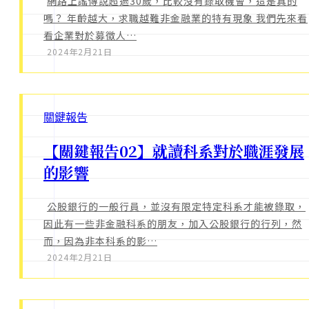
網路上謠傳說超過30歲，比較沒有錄取機會，這是真的
嗎？ 年齡越大，求職越難非金融業的特有現象 我們先來看
看企業對於募徵人…
2024年2月21日
關鍵報告
【關鍵報告02】就讀科系對於職涯發展
的影響
公股銀行的一般行員，並沒有限定特定科系才能被錄取，
因此有一些非金融科系的朋友，加入公股銀行的行列，然
而，因為非本科系的影…
2024年2月21日