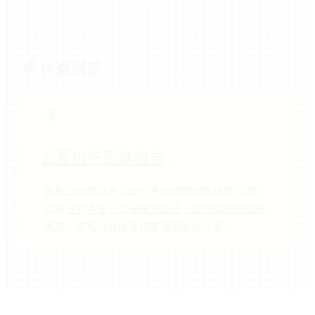
付費限定
公股銀行關鍵報告
搜集公股銀行考試銀行考試相關問題精華35題，
從報考到準備，從筆試到面試，從錄取到通過試
用期，都可以從中獲得釐清跟解決方案。