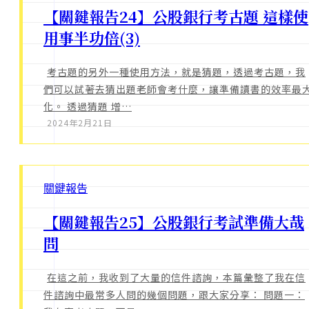
【關鍵報告24】公股銀行考古題 這樣使
用事半功倍(3)
考古題的另外一種使用方法，就是猜題，透過考古題，我
們可以試著去猜出題老師會考什麼，讓準備讀書的效率最
化。 透過猜題 增…
2024年2月21日
關鍵報告
【關鍵報告25】公股銀行考試準備大哉
問
在這之前，我收到了大量的信件諮詢，本篇彙整了我在信
件諮詢中最常多人問的幾個問題，跟大家分享： 問題一：