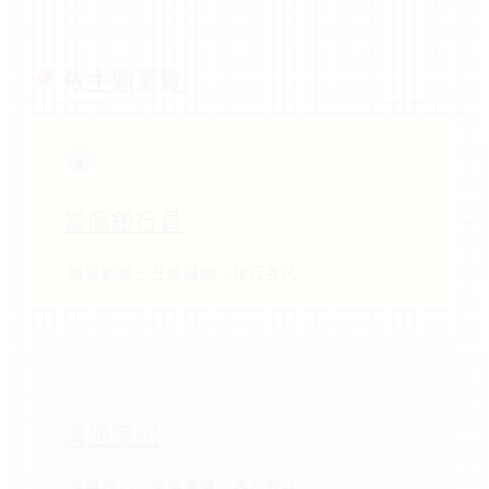
依主題瀏覽
當個銀行員
職場觀察、升遷邏輯、銀行考試
溝通筆記
演講技巧、職場溝通、內在對話